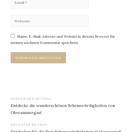
Name, E-Mail-Adresse und Website in diesem Browser für
meinen nächsten Kommentar speichern.
Beitragsnavigation
VORHERIGER BEITRAG:
Entdecke die wunderschönen Sehenswürdigkeiten von
Oberammergau!
NÄCHSTER BEITRAG:
Entdecken Sie die Top Sehenswürdigkeiten in Wuppertal!