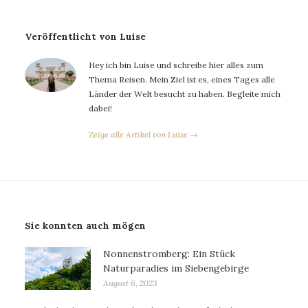
Veröffentlicht von Luise
Hey ich bin Luise und schreibe hier alles zum
Thema Reisen. Mein Ziel ist es, eines Tages alle
Länder der Welt besucht zu haben. Begleite mich
dabei!
Zeige alle Artikel von Luise →
Sie konnten auch mögen
Nonnenstromberg: Ein Stück
Naturparadies im Siebengebirge
August 6, 2023