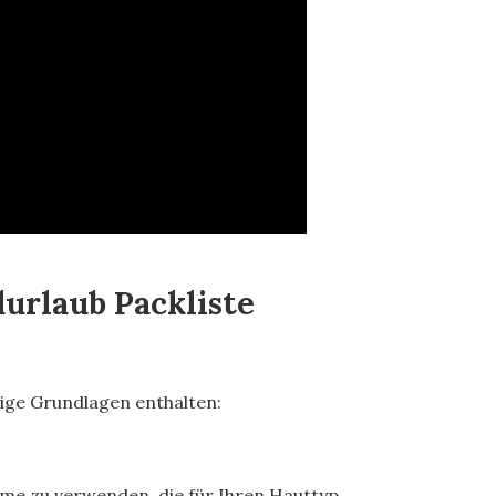
durlaub Packliste
inige Grundlagen enthalten:
eme zu verwenden, die für Ihren Hauttyp