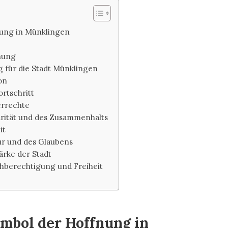
nung in Münklingen
nung
 für die Stadt Münklingen
on
rtschritt
errechte
arität und des Zusammenhalts
it
ur und des Glaubens
ärke der Stadt
chberechtigung und Freiheit
mbol der Hoffnung in