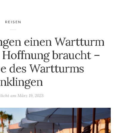
REISEN
gen einen Wartturm
r Hoffnung braucht –
se des Wartturms
nklingen
tlicht am
März 19, 2023