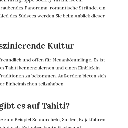
beraubendes Panorama, romantische Strände, ein
Lied des Südsees werden Sie beim Anblick dieser
.
aszinierende Kultur
freundlich und offen für Neuankömmlinge. Es ist
von Tahiti kennenzulernen und einen Einblick in
 Traditionen zu bekommen. Außerdem bieten sich
er Einheimischen teilzuhaben.
ibt es auf Tahiti?
wie zum Beispiel Schnorcheln, Surfen, Kajakfahren
hnt sich. Es locken bunte Fische und